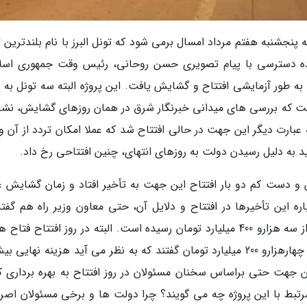
ه پنجشنبه هفتم مرداد امسال برمی شود که تونل البرز با نام بلندترین 
 6.5 کیلومتر و 2.5 کیلومتر جاده دسترسی با پیام تصویری حسن روحانی، رئیس وقت جمهوری ا
به طور آزمایشی افتتاح و گشایش یافت. این پروژه البته سه تونل به 
تر جاده دسترسی است که بررسی های میدانی خبرنگار شرق در همان روزهای گشایش، نشا
عبارت دیگر این جهت در حالی افتتاح شد که عملا امکان تردد از آن و
د به دلیل رسیدن دولت به روزهای انتهای، چنین افتتاحی رخ داد.
و دست کم دو بار افتتاح این جهت به تأخیر افتاد و زمان گشایش 
اره این تأخیرها در افتتاح و دلایل آن، حتی معاون وزیر راه هم گفته
هزینه آن از حدود دو هزار میلیارد تومان به بیش از سه هزارو 400 میلیارد تومان رسیده است. البته در روز افتتاح فت
آن را چهار هزار میلیارد تومان و روحانی هم حدود چهارهزارو 200 میلیارد تومان گفتند که به نظر می آید هزینه نهای
 جهت حتی براساس سخنان مسئولان در روز افتتاح به بهره برداری ک
تبط با این پروژه چه می گویند؟ چرا دولت ها و برخی مسئولان اصرار