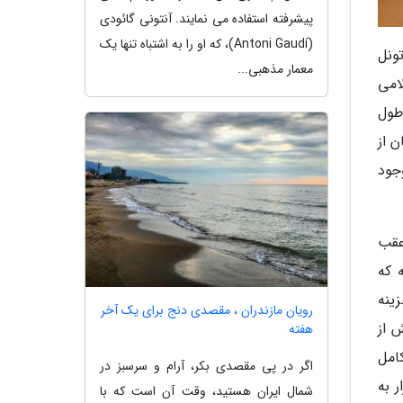
پیشرفته استفاده می نمایند. آنتونی گائودی
(Antoni Gaudí)، که او را به اشتباه تنها یک
تونل
معمار مذهبی...
سلامی
طول
ن از
جود
عقب
 که
اح هزینه
رویان مازندران ، مقصدی دنج برای یک آخر
ی بیش از
هفته
امل
اگر در پی مقصدی بکر، آرام و سرسبز در
 به
شمال ایران هستید، وقت آن است که با