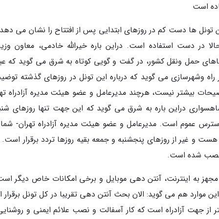
اده است
ن تونل ها دست کم در روزهای ابتدایی پس از افتتاح را نشان می دهد، 
لا در دست استفاده است. دراین باره خیرالله خادمی، معاون وزیر 
ای حمل ونقل کشور، در گفت و گویی کوتاه به شرق می گوید که عبور
یر راه وشهرسازی می گوید که درباره این تونل در روزهای گذشته توضی
ضیحات بیشتر نیست، هرچند مدیرعامل و عضو هیئت مدیره آزادراه تهر
سواری دراین باره به شرق می گوید که این جهت تنها روزهای شنبه
ه آن هم از ساعت هشت صبح تا 13 در دسترس عموم است. مدیرعامل و عضو هیئت مدیره آزادراه تهران- شم
 هست و غیر از روزهای پنجشنبه و جمعه بقیه روزها تردد برقرار است. 
 نصب شده است.
 مجهز به اینترنت، آنتن دهی موبایل و برخی امکانات خاص دیگر است
ن موارد هم می گوید: الان بحث آنتن دهی تقریبا در کل تونل برقرار 
له ای باشد رفع خواهد شد. این 9 کیلومتر از جهت آزادراه است که کار آسفالت و نصب علائم ایمنی و روشن