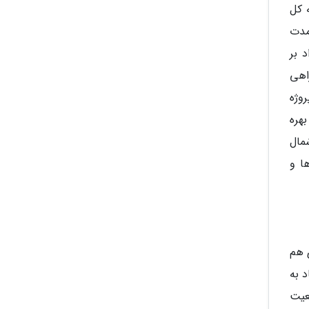
 کل
مدت
 بر
اهی
وژه
بهره
ان- شمال
سیاست ها و
 هم
د به
عیت