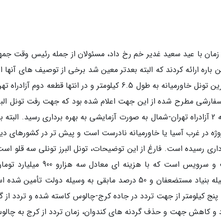
م زمان با عید سعید غدیر خم رخ داد، مسئولان از جمله رئیس وقت جمه
ره ارائه کردند که البته بعدتر معین شد برخی از توصیف های آنها اغ
است. در آن روز گفته شد که تونل البرز به نام بلندترین تونل خاورمیانه به طول 6.5 کیلومتر و در انتها قطعه دوم آزا
ارشی مطرح شده از این جهت اعلام شده بود که جهت رفت تونل البرز
نام طولانی ترین تونل آزادراهی غرب آسیا در منطقه 2 آزادراه تهران-شمال به صورت آزمایشی به بهره برداری رسید. البت
روژه در غرب آسیا یا خاورمیانه نادرست است و پیش تر در کشورهای دی
داری رسیده است. فارغ از این توضیحات، تونل البرز تونلی سه قلو است
دارای تونل های مجزایی برای جهت رفت، برگشت و سرویس است که با هزینه ای معادل سه ه
قیمت روز احداث شده و 50 درصد این مبلغ به وسیله بنیاد مستضعفان و 50 درصد مابقی به وسیله دولت تأمین
 پنج کیلومتر از جهت تردد در جاده کرج-چالوس کاسته شده و تردد از گ
و کاهش جهت و حذف گردنه های کندوان، زمان تردد از کرج به چالوس