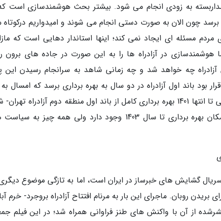
ربسته به زودی انجام می شود. بیشتر بحث هوشمندسازی است که
 برسد چون الان به صورت دستی انجام می شوند و امیدواریم درکوتاه 
 مردم مسئله ای ایجاد نمی کند؛ اینها استاندار دهایی است که مازاد
ا هوشمندسازی در آزادراه ها را به این صورت در جاده های برون ر
ین آزادراه چه خواهد شد و چه زمانی شاهد به سرانجام رسیدن این پر
ر بود باند اول آزادراه در دو سال به بهره برداری برسد که امسال به 
برداری رسید و ان شاء الله به شرط تأمین منابع مالی تا انتها 1401 بهره برداری کامل از باند اول منطقه دوم آزادراه تهر
را شاهد خواهیم بود. برای بحث منطقه دو هم امکان بهره برداری تا سال 1403 وجود دارد ولی همه چیز به 
ر سریال گشایش های خبرساز در ایران است، اما به تازگی موضوع دیگری
 بریدن روبان. ماجرای این بار به مرنام افتتاح آزادراه بروجرد- خرم آبا
شرشده از آن با واکنش های طنز فراوانی همراه شد؛ در این فیلم جم