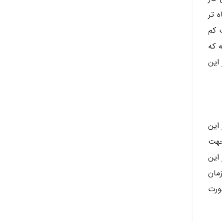
لوس کوتاه تر
 کم
 که
این
مایشی از این
 جهت
این
زمان
ورت