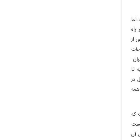
اما
راه
 از
حات
ان-
 تا
ال در
همه
 که
است
ایی آن