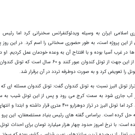
ی اسلامی ایران به وسیله ویدئوکنفرانس سخنرانی کرد اما رئیس بن
از این پروژه است، به طور حضوری سخنانی را اسم کرد. در این روز پر
ها در غرب آسیا بوده و با افتتاح آن به وعده خودمان عمل کردیم. او د
باره گفت که 83 سال است که مردم باید برای عبور از این جهت از تونل کندوان عبور کنند و 60 سال است که
تراز تونل البرز نسبت به تونل کندوان گفت: تونل کندوان مسئله ای که 
گر آب جاری شود به سمت کرج می رود و پس از این تونل شیب به 
چالوس بوده و آب به سمت این شهر حرکت خواهد کرد اما تونل البرز در تراز دوهزارو 400 متری قرار داشته و ابتد
مینه حل کرده است. براساس گفته های رئیس بنیاد مستضعفان، این پرو ژ
 اجرا شده است: با نرخ امروز حدود چهار هزار میلیارد تومان برای احداث تونل ا
ن تونل از پیچیده ترین سازندهای زمین شناسی کشور بوده که سختی 