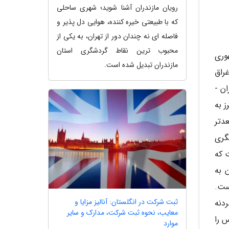
رویان مازندران آشنا شوید؛ شهری ساحلی
که با طبیعتی خیره کننده، هوایی دل پذیر و
فاصله ای نه چندان دور از تهران، به یکی از
محبوب ترین نقاط گردشگری استان
وری
مازندران تبدیل شده است.
راق
دراه تهران -
 به
ه بعدتر
گری
 که
زارو 900 میلیارد تومان به
 شده است.
ثبت شرکت در انگلستان: آنالیز مزایا و
ردنه
معایب، نحوه ثبت شرکت، مدارک و سایر
 را
موارد