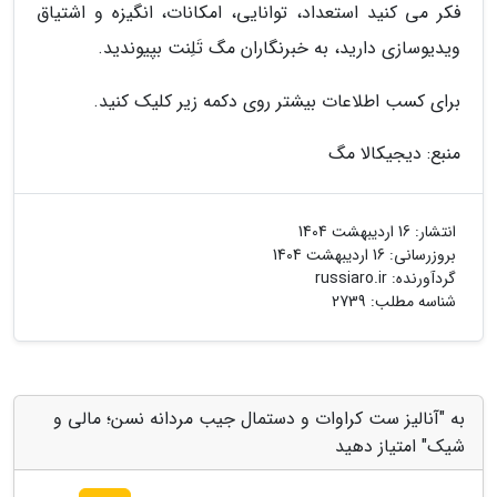
فکر می کنید استعداد، توانایی، امکانات، انگیزه و اشتیاق
ویدیوسازی دارید، به خبرنگاران مگ تَلِنت بپیوندید.
برای کسب اطلاعات بیشتر روی دکمه زیر کلیک کنید.
منبع: دیجیکالا مگ
انتشار:
16 اردیبهشت 1404
بروزرسانی:
16 اردیبهشت 1404
گردآورنده:
russiaro.ir
شناسه مطلب: 2739
به "آنالیز ست کراوات و دستمال جیب مردانه نسن؛ مالی و
شیک" امتیاز دهید