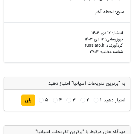
منبع: لحظه آخر
انتشار:
12 دی 1403
بروزرسانی:
12 دی 1403
گردآورنده:
russiaro.ir
شناسه مطلب: 2703
به "برترین تفریحات اسپانیا" امتیاز دهید
امتیاز دهید:
1
2
3
4
5
رای
دیدگاه های مرتبط با "برترین تفریحات اسپانیا"