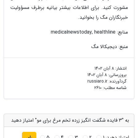
مشورت کنید. برای اطلاعات بیشتر بیانیه برطرف مسؤولیت
خبرنگاران مگ را بخوانید.
منابع: medicalnewstoday, healthline
منبع: دیجیکالا مگ
انتشار:
8 آبان 1402
بروزرسانی:
8 آبان 1402
گردآورنده:
russiaro.ir
شناسه مطلب: 2610
به "3 فایده شگفت انگیز زرده تخم مرغ برای مو" امتیاز دهید
امتیاز دهید:
1
2
3
4
5
رای