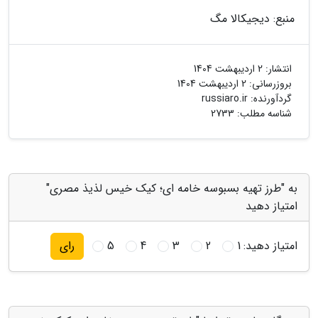
منبع: دیجیکالا مگ
انتشار:
2 اردیبهشت 1404
بروزرسانی:
2 اردیبهشت 1404
گردآورنده:
russiaro.ir
شناسه مطلب: 2733
به "طرز تهیه بسبوسه خامه ای؛ کیک خیس لذیذ مصری"
امتیاز دهید
امتیاز دهید:
1
2
3
4
5
رای