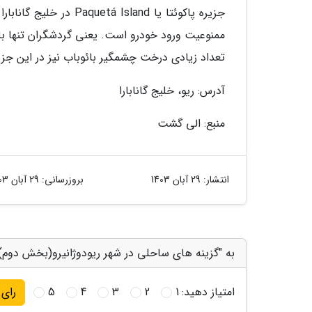
جزیره پاکوئتا یا sland
ممنوعیت ورود خودرو است. یعنی گردشگران تنها با
تعداد زیادی درخت چشمگیر بائوباب نیز در این جز
آدرس: ریو، خلیج گانابارا
منبع: الی گشت
انتشار:
29 آبان 1403
بروزرسانی:
29 آبان 1403
به "گزینه های ساحلی در شهر ریودوژانیرو(بخش دوم)"
امتیاز دهید:
1
2
3
4
5
رای